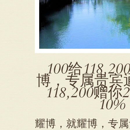
100给118,
博，专属贵宾通道
118,200
10
耀博，就耀博，专属贵宾