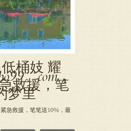
琅低桶妓 耀
99。com，
%紧急救援，笔
半的梦里
15%紧急救援，笔笔送10%，最