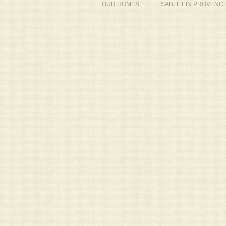
OUR HOMES
SABLET IN PROVENC