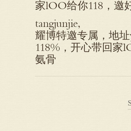
家lOO给你118，
tangjunjie,
耀博特邀专属，地址ya
118%，开心带回家
氨骨