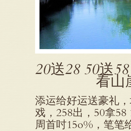
20送28 50送5
看山崖
添运给好运送豪礼，地点：
戏，258出，50拿58 
周首吋15o%，笔