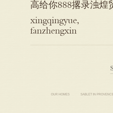
高给你888撂录浊煌
xingqingyue,
fanzhengxin
OUR HOMES
SABLET IN PROVENC