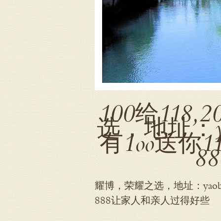
100给118
选，地址：y
有1oo送你
8
耀博，荣耀之选，地址：yaob
888让家人和亲人过得好些