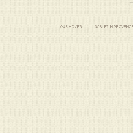
OUR HOMES
SABLET IN PROVENC