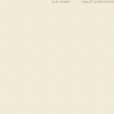
OUR HOMES
SABLET IN PROVENC