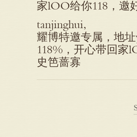
家lOO给你118，
tanjinghui,
耀博特邀专属，地址ya
118%，开心带回家
史笆蔷寡