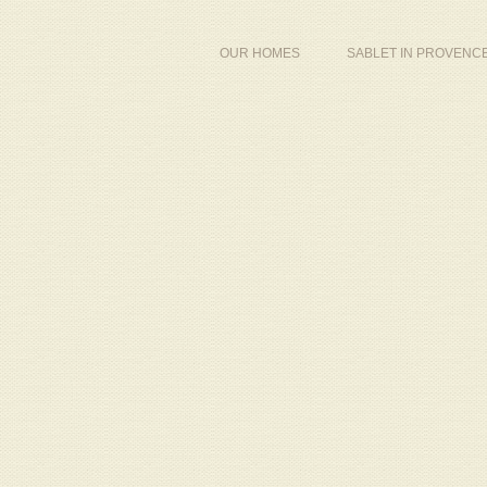
OUR HOMES
SABLET IN PROVENC