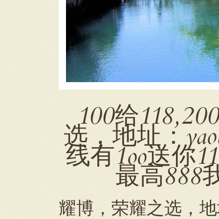
100给118,
选，地址：yao
线有1oo送你1
最高88
耀博，荣耀之选，地址