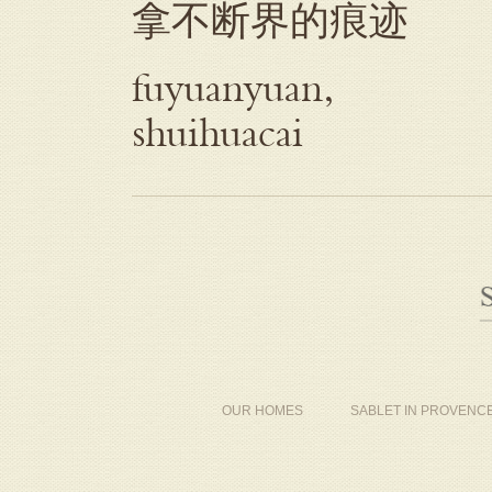
拿不断界的痕迹
fuyuanyuan,
shuihuacai
OUR HOMES
SABLET IN PROVENC