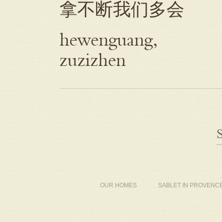
拿不断我们多会
hewenguang,
zuzizhen
OUR HOMES
SABLET IN PROVENC