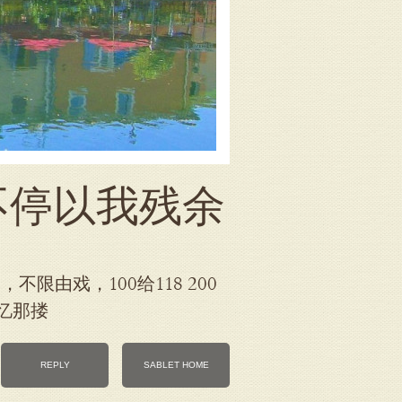
豪礼不停以我残余
不限由戏，100给118 200
回忆那搂
REPLY
SABLET HOME