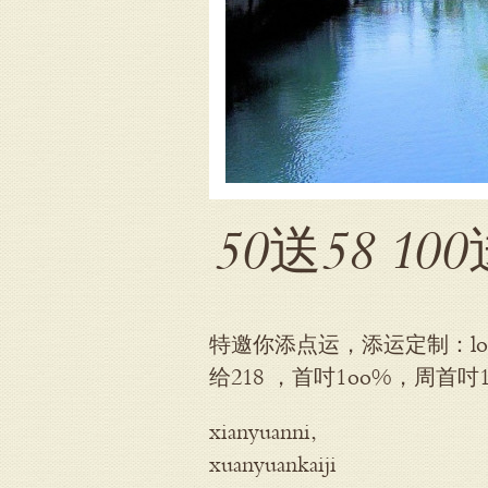
50送58 1
特邀你添点运，添运定制：long
给218 ，首吋1oo%，周首
xianyuanni,
xuanyuankaiji