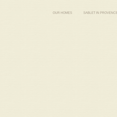
OUR HOMES
SABLET IN PROVENC