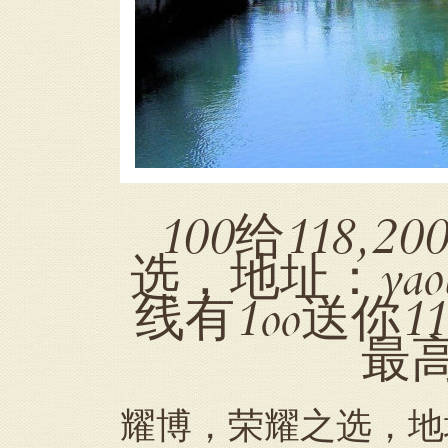
100给118,
选，地址：yao
线有1oo送你1
最高
耀博，荣耀之选，地址