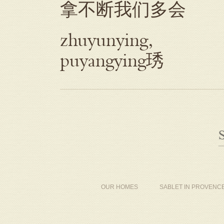
拿不断我们多会
zhuyunying,
puyangying琇
OUR HOMES
SABLET IN PROVENC