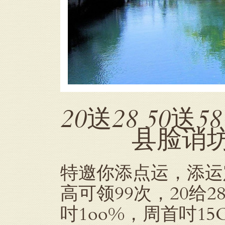
20送28 50送5
县脸诮坊派
特邀你添点运，添运定制
高可领99次，20给28
吋1oo%，周首吋1