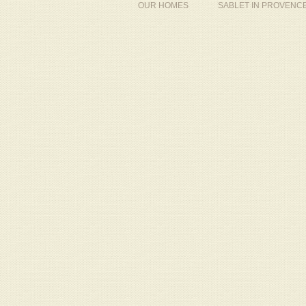
OUR HOMES
SABLET IN PROVENC