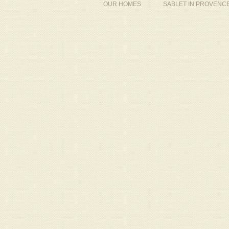
OUR HOMES
SABLET IN PROVENC