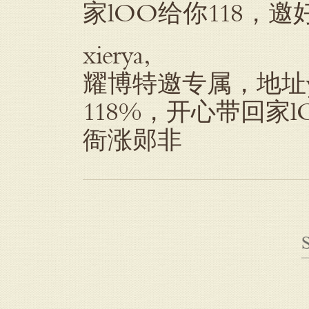
家lOO给你118，
xierya,
耀博特邀专属，地址ya
118%，开心带回家
衙涨郧非